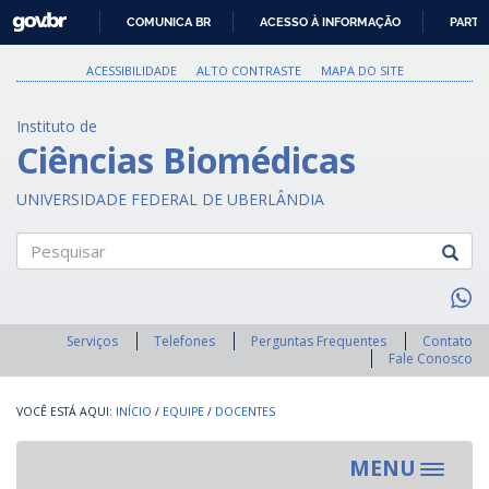
GOVBR
COMUNICA BR
ACESSO À INFORMAÇÃO
PARTI
IR
PARA
ACESSIBILIDADE
ALTO CONTRASTE
MAPA DO SITE
O
CONTEÚDO
Instituto de
Ciências Biomédicas
UNIVERSIDADE FEDERAL DE UBERLÂNDIA
Pesquisar
Serviços
Telefones
Perguntas Frequentes
Contato
Fale Conosco
INÍCIO
/
EQUIPE
/
DOCENTES
MENU
Toggle