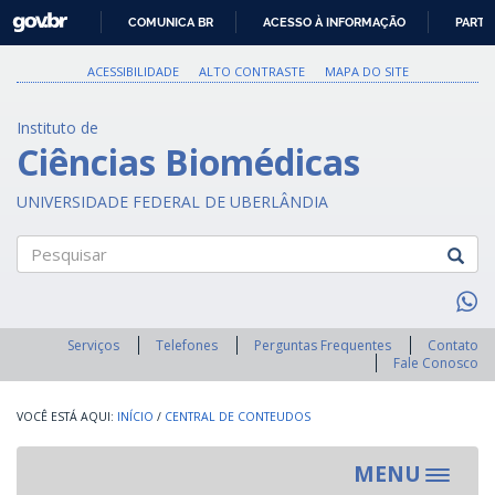
GOVBR
COMUNICA BR
ACESSO À INFORMAÇÃO
PARTI
IR
PARA
ACESSIBILIDADE
ALTO CONTRASTE
MAPA DO SITE
O
CONTEÚDO
Instituto de
Ciências Biomédicas
UNIVERSIDADE FEDERAL DE UBERLÂNDIA
Pesquisar
Serviços
Telefones
Perguntas Frequentes
Contato
Fale Conosco
INÍCIO
/
CENTRAL DE CONTEUDOS
MENU
Toggle