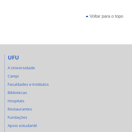
Voltar para o topo
UFU
A Universidade
Campi
Faculdades e Institutos
Bibliotecas
Hospitais
Restaurantes
Fundações
Apoio estudantil