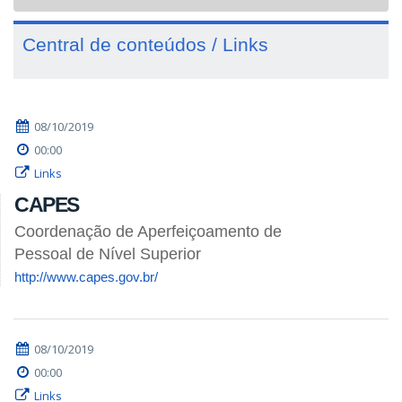
navigat
Central de conteúdos / Links
08/10/2019
00:00
Links
CAPES
Coordenação de Aperfeiçoamento de
Pessoal de Nível Superior
http://www.capes.gov.br/
08/10/2019
00:00
Links