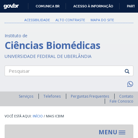
GOVBR
COMUNICA BR
ACESSO À INFORMAÇÃO
PARTI
IR
PARA
ACESSIBILIDADE
ALTO CONTRASTE
MAPA DO SITE
O
CONTEÚDO
Instituto de
Ciências Biomédicas
UNIVERSIDADE FEDERAL DE UBERLÂNDIA
Pesquisar
Serviços
Telefones
Perguntas Frequentes
Contato
Fale Conosco
INÍCIO
/
MAIS ICBIM
MENU
Toggle